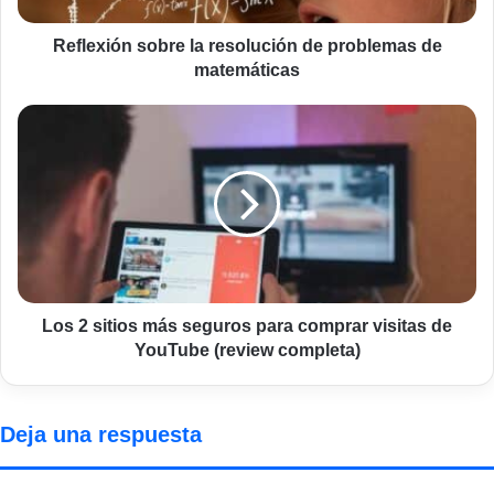
Reflexión sobre la resolución de problemas de
matemáticas
Los
2
sitios
más
seguros
para
comprar
visitas
de
YouTube
Los 2 sitios más seguros para comprar visitas de
(review
YouTube (review completa)
completa)
Deja una respuesta