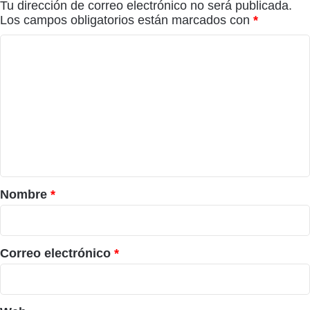
Tu dirección de correo electrónico no será publicada.
Los campos obligatorios están marcados con
*
C
o
m
e
n
t
a
r
Nombre
*
i
o
*
Correo electrónico
*