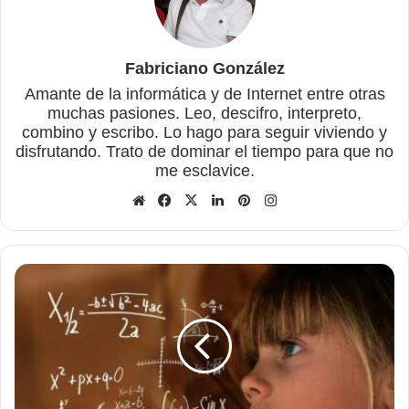
Fabriciano González
Amante de la informática y de Internet entre otras
muchas pasiones. Leo, descifro, interpreto,
combino y escribo. Lo hago para seguir viviendo y
disfrutando. Trato de dominar el tiempo para que no
me esclavice.
Sitio
Facebook
X
LinkedIn
Pinterest
Instagram
web
Reflexión
sobre
la
resolución
de
problemas
de
matemáticas