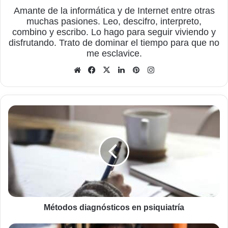
Amante de la informática y de Internet entre otras
muchas pasiones. Leo, descifro, interpreto,
combino y escribo. Lo hago para seguir viviendo y
disfrutando. Trato de dominar el tiempo para que no
me esclavice.
Sitio
Facebook
X
LinkedIn
Pinterest
Instagram
web
Métodos
diagnósticos
en
psiquiatría
Métodos diagnósticos en psiquiatría