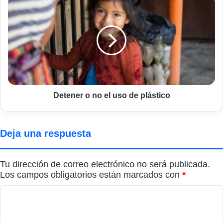
Detener
o
no
el
uso
de
plástico
Detener o no el uso de plástico
Deja una respuesta
Tu dirección de correo electrónico no será publicada.
Los campos obligatorios están marcados con
*
C
o
m