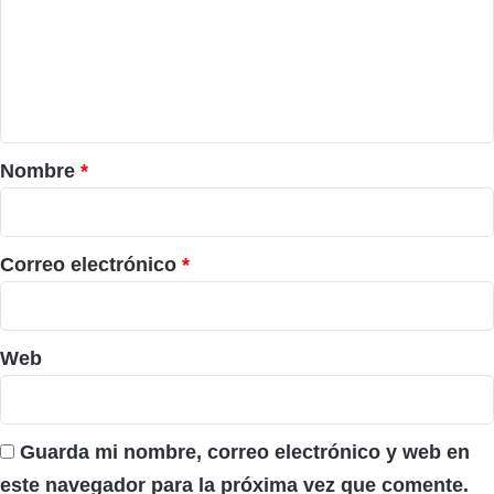
e
n
t
a
r
Nombre
*
i
o
*
Correo electrónico
*
Web
Guarda mi nombre, correo electrónico y web en
este navegador para la próxima vez que comente.