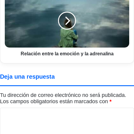
entre
la
emoción
y
la
adrenalina
Relación entre la emoción y la adrenalina
Deja una respuesta
Tu dirección de correo electrónico no será publicada.
Los campos obligatorios están marcados con
*
C
o
m