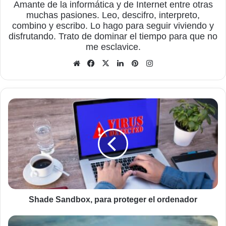
Amante de la informática y de Internet entre otras
muchas pasiones. Leo, descifro, interpreto,
combino y escribo. Lo hago para seguir viviendo y
disfrutando. Trato de dominar el tiempo para que no
me esclavice.
Sitio
Facebook
X
LinkedIn
Pinterest
Instagram
web
Shade
Sandbox,
para
proteger
el
ordenador
Shade Sandbox, para proteger el ordenador
Relación