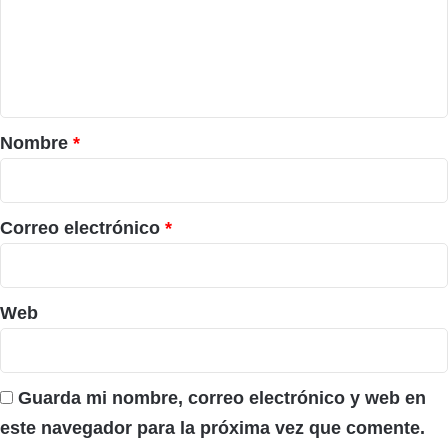
e
n
t
a
r
Nombre
*
i
o
*
Correo electrónico
*
Web
Guarda mi nombre, correo electrónico y web en
este navegador para la próxima vez que comente.