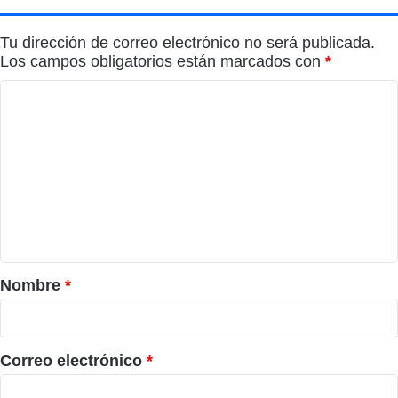
Tu dirección de correo electrónico no será publicada.
Los campos obligatorios están marcados con
*
C
o
m
e
n
t
a
r
Nombre
*
i
o
*
Correo electrónico
*