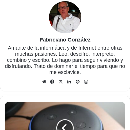
Fabriciano González
Amante de la informática y de Internet entre otras
muchas pasiones. Leo, descifro, interpreto,
combino y escribo. Lo hago para seguir viviendo y
disfrutando. Trato de dominar el tiempo para que no
me esclavice.
Sitio
Facebook
X
LinkedIn
Pinterest
Instagram
web
¿Qué
pueden
hacer
las
bocinas