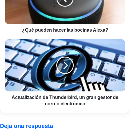
Alexa?
¿Qué pueden hacer las bocinas Alexa?
Actualización
de
Thunderbird,
un
gran
gestor
de
correo
electrónico
Actualización de Thunderbird, un gran gestor de
correo electrónico
Deja una respuesta