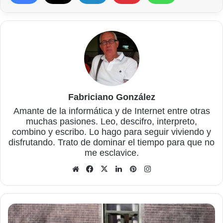
Fabriciano González
Amante de la informática y de Internet entre otras
muchas pasiones. Leo, descifro, interpreto,
combino y escribo. Lo hago para seguir viviendo y
disfrutando. Trato de dominar el tiempo para que no
me esclavice.
Sitio
Facebook
X
LinkedIn
Pinterest
Instagram
web
Las
fotografías