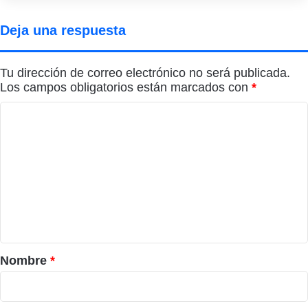
Deja una respuesta
Tu dirección de correo electrónico no será publicada.
Los campos obligatorios están marcados con
*
C
o
m
e
n
t
a
r
Nombre
*
i
o