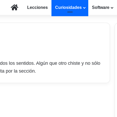
Inicio
Lecciones
Curiosidades
Software
os los sentidos. Algún que otro chiste y no sólo
ta por la sección.
Respuestas en
exámenes catalogadas