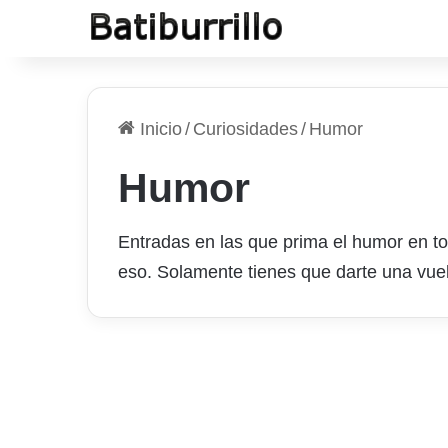
Inicio
/
Curiosidades
/
Humor
Humor
Entradas en las que prima el humor en tod
eso. Solamente tienes que darte una vuel
Lo que pasa cuando el
cerebro está en huelga