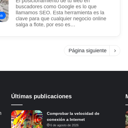
El posicionamiento de tu web en
buscadores como Google es lo que
llamamos SEO. Esta herramienta es la
ma
clave para que cualquier negocio online
salga a flote, por eso es…
Página siguiente
Últimas publicaciones
n
Comprobar la velocidad de
conexión a Internet
6 de agosto de 2026