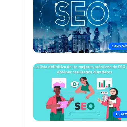
Sitios W
El Te