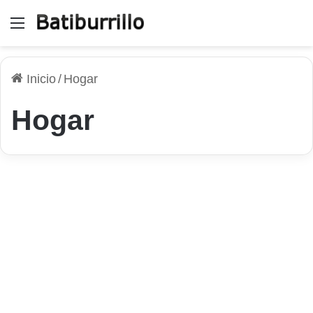
Menú
Inicio
/
Hogar
Hogar
Gadgets
Guía completa para elegir el
horno eléctrico ideal para tu
hogar
20 de julio de 2026