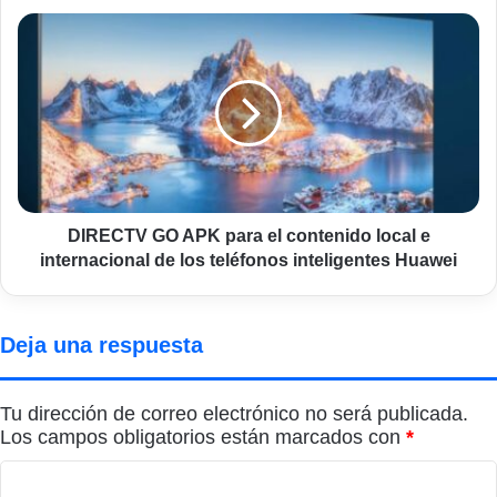
DIRECTV
GO
APK
para
el
contenido
local
e
internacional
de
DIRECTV GO APK para el contenido local e
los
internacional de los teléfonos inteligentes Huawei
teléfonos
inteligentes
Huawei
Deja una respuesta
Tu dirección de correo electrónico no será publicada.
Los campos obligatorios están marcados con
*
C