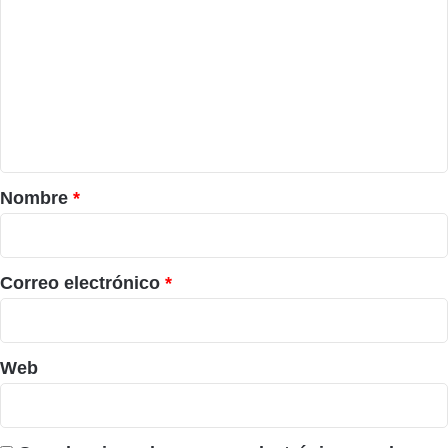
o
m
e
n
t
a
r
Nombre
*
i
o
*
Correo electrónico
*
Web