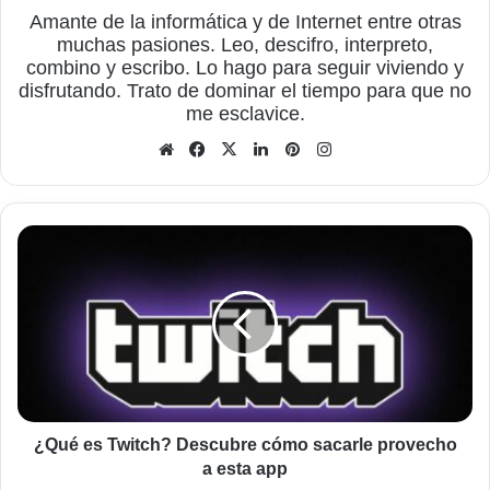
Amante de la informática y de Internet entre otras
muchas pasiones. Leo, descifro, interpreto,
combino y escribo. Lo hago para seguir viviendo y
disfrutando. Trato de dominar el tiempo para que no
me esclavice.
Sitio
Facebook
X
LinkedIn
Pinterest
Instagram
web
¿Qué
es
Twitch?
Descubre
cómo
sacarle
provecho
a
esta
app
¿Qué es Twitch? Descubre cómo sacarle provecho
a esta app