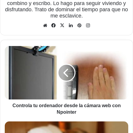
combino y escribo. Lo hago para seguir viviendo y
disfrutando. Trato de dominar el tiempo para que no
me esclavice.
Sitio
Facebook
X
LinkedIn
Pinterest
Instagram
web
Controla
tu
ordenador
desde
la
cámara
web
con
Npointer
Controla tu ordenador desde la cámara web con
Npointer
Los
niños