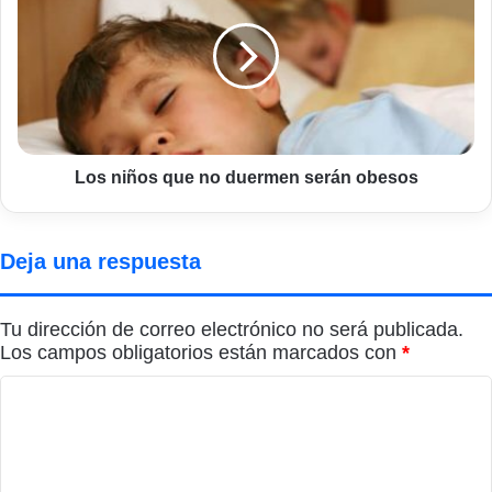
que
no
duermen
serán
obesos
Los niños que no duermen serán obesos
Deja una respuesta
Tu dirección de correo electrónico no será publicada.
Los campos obligatorios están marcados con
*
C
o
m
e