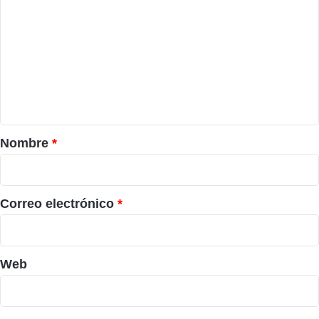
o
m
e
n
t
a
r
Nombre
*
i
o
*
Correo electrónico
*
Web