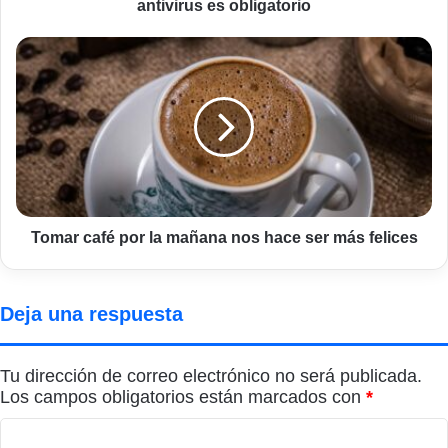
antivirus es obligatorio
Tomar
café
por
la
mañana
nos
hace
ser
más
felices
Tomar café por la mañana nos hace ser más felices
Deja una respuesta
Tu dirección de correo electrónico no será publicada.
Los campos obligatorios están marcados con
*
C