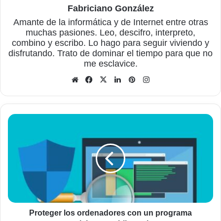
Fabriciano González
Amante de la informática y de Internet entre otras
muchas pasiones. Leo, descifro, interpreto,
combino y escribo. Lo hago para seguir viviendo y
disfrutando. Trato de dominar el tiempo para que no
me esclavice.
Sitio
Facebook
X
LinkedIn
Pinterest
Instagram
web
Proteger
los
ordenadores
con
un
programa
antivirus
es
obligatorio
Proteger los ordenadores con un programa