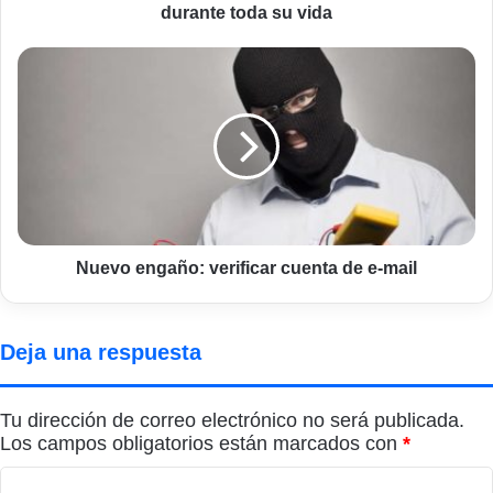
su
durante toda su vida
vida
Nuevo
engaño:
verificar
cuenta
de
e-
mail
Nuevo engaño: verificar cuenta de e-mail
Deja una respuesta
Tu dirección de correo electrónico no será publicada.
Los campos obligatorios están marcados con
*
C