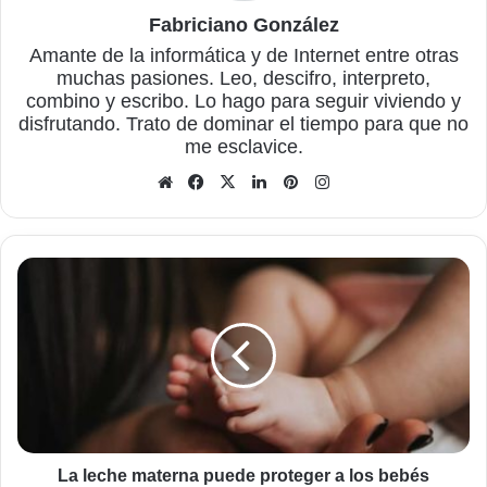
Fabriciano González
Amante de la informática y de Internet entre otras
muchas pasiones. Leo, descifro, interpreto,
combino y escribo. Lo hago para seguir viviendo y
disfrutando. Trato de dominar el tiempo para que no
me esclavice.
Sitio
Facebook
X
LinkedIn
Pinterest
Instagram
web
La
leche
materna
puede
proteger
a
los
bebés
durante
toda
La leche materna puede proteger a los bebés