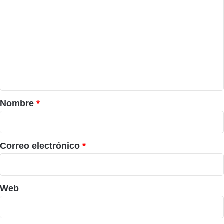
o
m
e
n
t
a
r
Nombre
*
i
o
*
Correo electrónico
*
Web