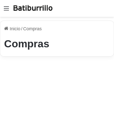
Menú
Inicio
/
Compras
Compras
El Tema
Protege tu tarjeta de crédito
y haz compras seguras en
Internet
22 de junio de 2026