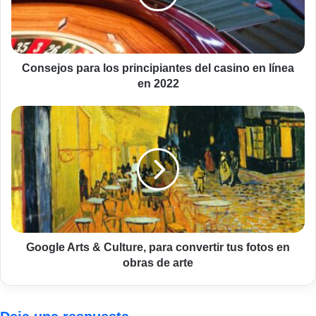
casino
en
línea
en
2022
Consejos para los principiantes del casino en línea
en 2022
Google
Arts
&
Culture,
para
convertir
tus
fotos
en
obras
Google Arts & Culture, para convertir tus fotos en
de
obras de arte
arte