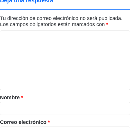
Deja una respuesta
Tu dirección de correo electrónico no será publicada.
Los campos obligatorios están marcados con
*
C
o
m
e
n
t
a
r
Nombre
*
i
o
*
Correo electrónico
*