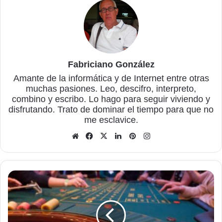
Fabriciano González
Amante de la informática y de Internet entre otras
muchas pasiones. Leo, descifro, interpreto,
combino y escribo. Lo hago para seguir viviendo y
disfrutando. Trato de dominar el tiempo para que no
me esclavice.
Sitio
Facebook
X
LinkedIn
Pinterest
Instagram
web
Consejos
para
los
principiantes
del