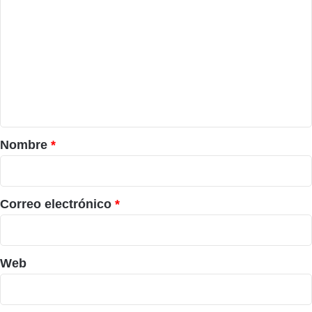
o
m
e
n
t
a
r
Nombre
*
i
o
*
Correo electrónico
*
Web