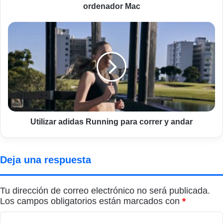
ordenador Mac
Utilizar
adidas
Running
para
correr
y
andar
Utilizar adidas Running para correr y andar
Deja una respuesta
Tu dirección de correo electrónico no será publicada.
Los campos obligatorios están marcados con
*
C