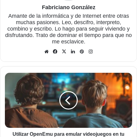
Fabriciano González
Amante de la informática y de Internet entre otras
muchas pasiones. Leo, descifro, interpreto,
combino y escribo. Lo hago para seguir viviendo y
disfrutando. Trato de dominar el tiempo para que no
me esclavice.
Sitio
Facebook
X
LinkedIn
Pinterest
Instagram
web
Utilizar
OpenEmu
para
emular
videojuegos
en
tu
ordenador
Mac
Utilizar OpenEmu para emular videojuegos en tu