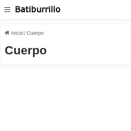
Menú
Inicio
/
Cuerpo
Cuerpo
Sociedad
Los roles del adulto en la
crisis afectiva
1 de diciembre de 2025