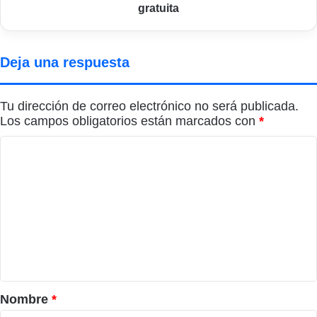
gratuita
Deja una respuesta
Tu dirección de correo electrónico no será publicada.
Los campos obligatorios están marcados con
*
C
o
m
e
n
t
a
r
Nombre
*
i