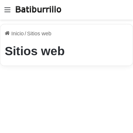
Menú
Inicio
/
Sitios web
Sitios web
Sitios Web
WordPress y PrestaShop en
VPS SSD: la combinación
que necesita tu proyecto
online