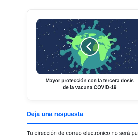
Mayor
protección
con
la
tercera
dosis
de
la
vacuna
COVID-
Mayor protección con la tercera dosis
19
de la vacuna COVID-19
Deja una respuesta
Tu dirección de correo electrónico no será pu