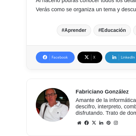
Al hacerlo podrás conocer todos los detal
Verás como se organiza un tema y descub
Aprender
Educación
Facebook
X
LinkedIn
Fabriciano González
Amante de la informática
descifro, interpreto, com
disfrutando. Trato de do
Sitio
Facebook
X
LinkedIn
Pinterest
Instagr
web