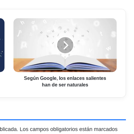
Según
Google,
los
enlaces
salientes
han
de
ser
naturales
Según Google, los enlaces salientes
han de ser naturales
blicada.
Los campos obligatorios están marcados