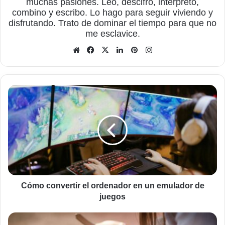
muchas pasiones. Leo, descifro, interpreto,
combino y escribo. Lo hago para seguir viviendo y
disfrutando. Trato de dominar el tiempo para que no
me esclavice.
Sitio
Facebook
X
LinkedIn
Pinterest
Instagram
web
Cómo
convertir
el
ordenador
en
un
emulador
de
juegos
Cómo convertir el ordenador en un emulador de
juegos
La