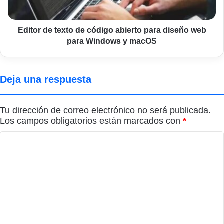
diseño
web
para
Editor de texto de código abierto para diseño web
Windows
para Windows y macOS
y
macOS
Deja una respuesta
Tu dirección de correo electrónico no será publicada.
Los campos obligatorios están marcados con
*
C
o
m
e
n
t