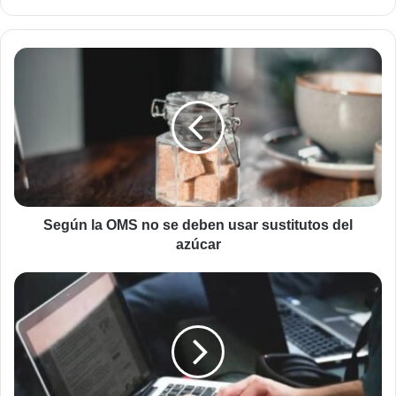
web
Según
la
OMS
no
se
deben
usar
sustitutos
del
azúcar
Según la OMS no se deben usar sustitutos del
azúcar
Editor
de
texto
de
código
abierto
para