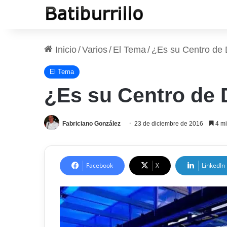
Inicio
/
Varios
/
El Tema
/
¿Es su Centro de
El Tema
¿Es su Centro de
Fabriciano González
23 de diciembre de 2016
4 mi
Facebook
X
LinkedIn