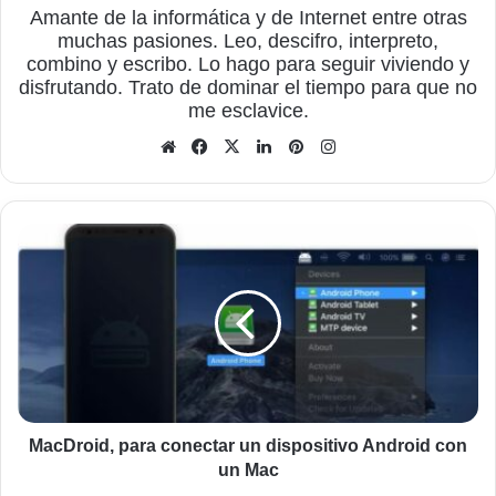
Amante de la informática y de Internet entre otras
muchas pasiones. Leo, descifro, interpreto,
combino y escribo. Lo hago para seguir viviendo y
disfrutando. Trato de dominar el tiempo para que no
me esclavice.
Sitio
Facebook
X
LinkedIn
Pinterest
Instagram
web
MacDroid,
para
conectar
un
dispositivo
Android
con
un
Mac
MacDroid, para conectar un dispositivo Android con
un Mac