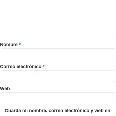
m
e
n
t
a
r
Nombre
*
i
o
*
Correo electrónico
*
Web
Guarda mi nombre, correo electrónico y web en