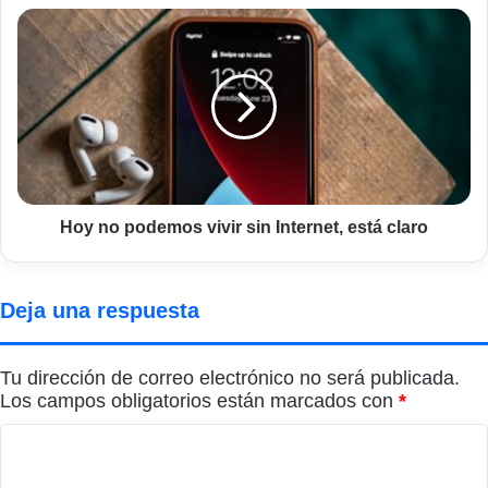
Hoy
no
podemos
vivir
sin
Internet,
está
claro
Hoy no podemos vivir sin Internet, está claro
Deja una respuesta
Tu dirección de correo electrónico no será publicada.
Los campos obligatorios están marcados con
*
C
o