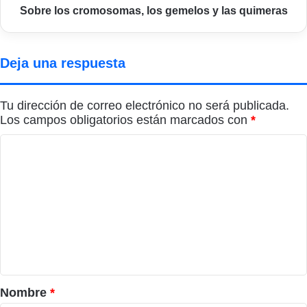
Sobre los cromosomas, los gemelos y las quimeras
Deja una respuesta
Tu dirección de correo electrónico no será publicada.
Los campos obligatorios están marcados con
*
C
o
m
e
n
t
a
r
Nombre
*