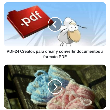
PDF24
Creator,
para
crear
y
convertir
documentos
a
formato
PDF
PDF24 Creator, para crear y convertir documentos a
formato PDF
Sobre
los
cromosomas,
los
gemelos
y
las
quimeras