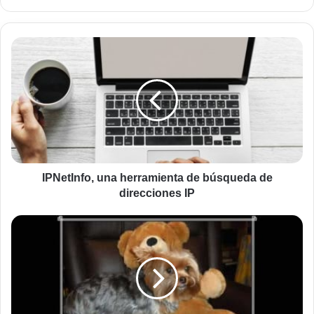
web
IPNetInfo,
una
herramienta
de
búsqueda
de
direcciones
IP
IPNetInfo, una herramienta de búsqueda de
direcciones IP
Cómo
crear
un
póster
con
Motivator