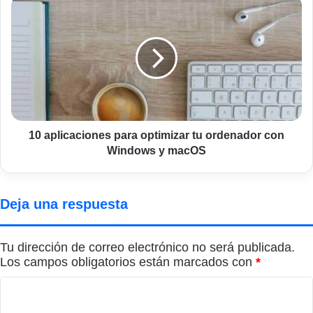
10
aplicaciones
para
optimizar
tu
ordenador
con
Windows
y
macOS
10 aplicaciones para optimizar tu ordenador con
Windows y macOS
Deja una respuesta
Tu dirección de correo electrónico no será publicada.
Los campos obligatorios están marcados con
*
C
o