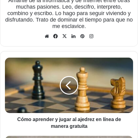
Amante de la informática y de Internet entre otras
muchas pasiones. Leo, descifro, interpreto,
combino y escribo. Lo hago para seguir viviendo y
disfrutando. Trato de dominar el tiempo para que no
me esclavice.
Sitio
Facebook
X
LinkedIn
Pinterest
Instagram
web
Cómo
aprender
y
jugar
al
ajedrez
en
línea
de
manera
Cómo aprender y jugar al ajedrez en línea de
gratuita
manera gratuita