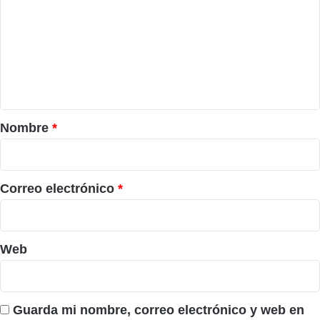
m
e
n
t
a
r
Nombre
*
i
o
*
Correo electrónico
*
Web
Guarda mi nombre, correo electrónico y web en