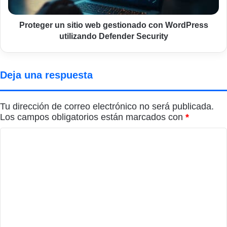
utilizando
Defender
Security
Proteger un sitio web gestionado con WordPress
utilizando Defender Security
Deja una respuesta
Tu dirección de correo electrónico no será publicada.
Los campos obligatorios están marcados con
*
C
o
m
e
n
t
a