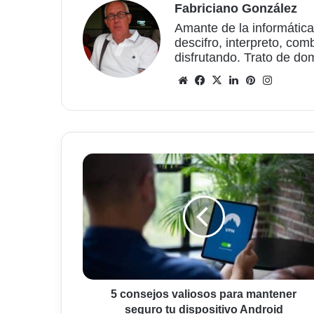
Fabriciano González
Amante de la informática
descifro, interpreto, com
disfrutando. Trato de do
Sitio
Facebook
X
LinkedIn
Pinterest
Instagr
web
5
consejos
valiosos
para
mantener
seguro
tu
dispositivo
Android
5 consejos valiosos para mantener
seguro tu dispositivo Android