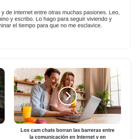
 y de Internet entre otras muchas pasiones. Leo,
bino y escribo. Lo hago para seguir viviendo y
minar el tiempo para que no me esclavice.
am
Los
cam
chats
borran
las
barreras
entre
la
comunicación
en
Los cam chats borran las barreras entre
Internet
la comunicación en Internet y en