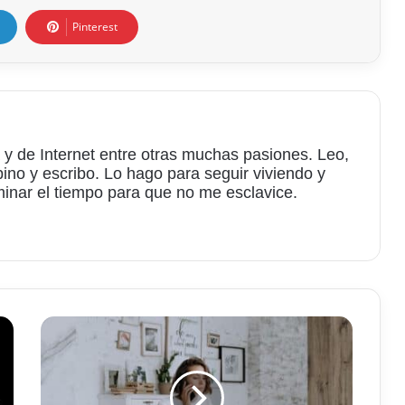
Pinterest
 y de Internet entre otras muchas pasiones. Leo,
bino y escribo. Lo hago para seguir viviendo y
minar el tiempo para que no me esclavice.
am
PC
Cleaner,
para
limpiar
un