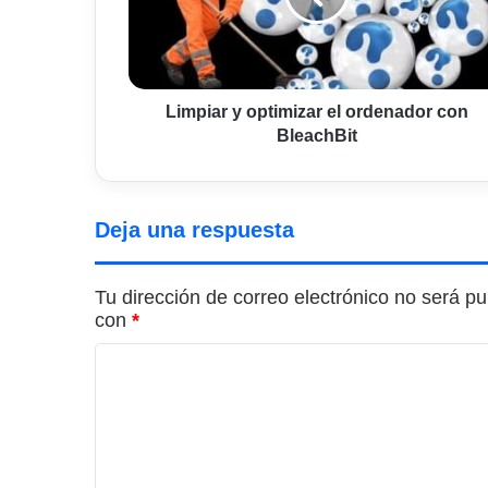
con
BleachBit
Limpiar y optimizar el ordenador con
BleachBit
Deja una respuesta
Tu dirección de correo electrónico no será pu
con
*
C
o
m
e