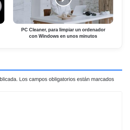
ordenador
con
Windows
en
unos
PC Cleaner, para limpiar un ordenador
minutos
con Windows en unos minutos
blicada.
Los campos obligatorios están marcados