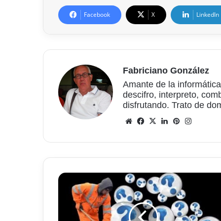
Facebook
X
LinkedIn
Fabriciano González
Amante de la informática
descifro, interpreto, com
disfrutando. Trato de do
Sitio
Facebook
X
LinkedIn
Pinterest
Instagr
web
Limpiar
y
optimizar
el
ordenador