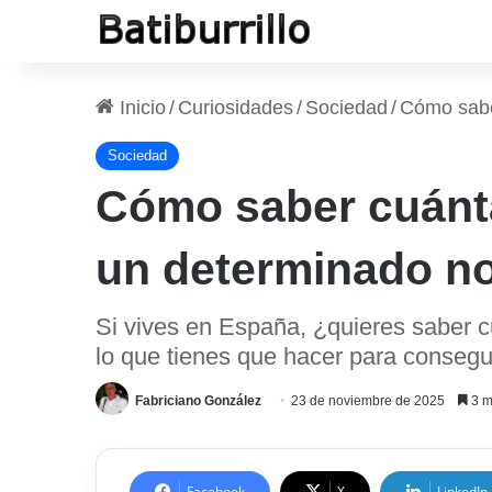
Inicio
/
Curiosidades
/
Sociedad
/
Cómo sabe
Sociedad
Cómo saber cuánt
un determinado no
Si vives en España, ¿quieres saber c
lo que tienes que hacer para consegui
Fabriciano González
23 de noviembre de 2025
3 m
Facebook
X
LinkedIn