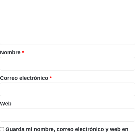
m
e
n
t
a
r
Nombre
*
i
o
*
Correo electrónico
*
Web
Guarda mi nombre, correo electrónico y web en