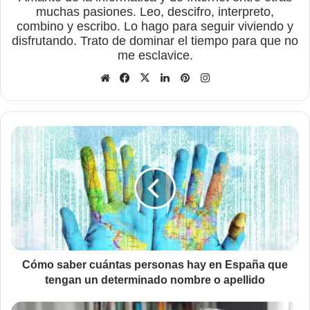
muchas pasiones. Leo, descifro, interpreto,
combino y escribo. Lo hago para seguir viviendo y
disfrutando. Trato de dominar el tiempo para que no
me esclavice.
Sitio
Facebook
X
LinkedIn
Pinterest
Instagram
web
Cómo
saber
cuántas
personas
hay
en
España
que
tengan
un
Cómo saber cuántas personas hay en España que
determinado
tengan un determinado nombre o apellido
nombre
o
En