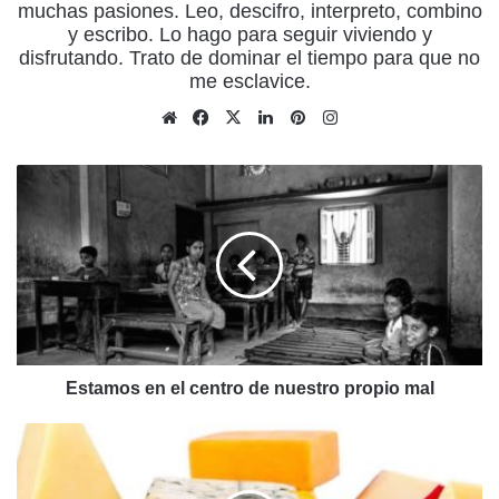
muchas pasiones. Leo, descifro, interpreto, combino
y escribo. Lo hago para seguir viviendo y
disfrutando. Trato de dominar el tiempo para que no
me esclavice.
Sitio
Facebook
X
LinkedIn
Pinterest
Instagram
web
Estamos
en
el
centro
de
nuestro
propio
mal
Estamos en el centro de nuestro propio mal
Las
grasas
saturadas