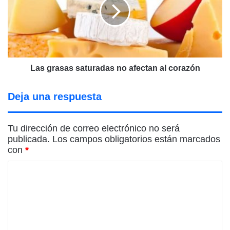
no
afectan
al
corazón
Las grasas saturadas no afectan al corazón
Deja una respuesta
Tu dirección de correo electrónico no será
publicada.
Los campos obligatorios están marcados
con
*
C
o
m
e
n