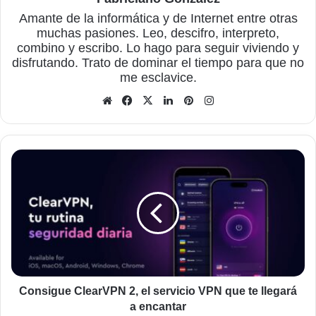
Amante de la informática y de Internet entre otras
muchas pasiones. Leo, descifro, interpreto,
combino y escribo. Lo hago para seguir viviendo y
disfrutando. Trato de dominar el tiempo para que no
me esclavice.
Sitio
Facebook
X
LinkedIn
Pinterest
Instagram
web
Consigue
ClearVPN
2,
el
servicio
VPN
que
te
llegará
a
Consigue ClearVPN 2, el servicio VPN que te llegará
encantar
a encantar