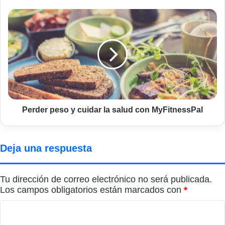
Perder
peso
y
cuidar
la
salud
con
MyFitnessPal
Perder peso y cuidar la salud con MyFitnessPal
Deja una respuesta
Tu dirección de correo electrónico no será publicada.
Los campos obligatorios están marcados con
*
C
o