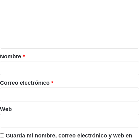
m
e
n
t
a
r
Nombre
*
i
o
*
Correo electrónico
*
Web
Guarda mi nombre, correo electrónico y web en