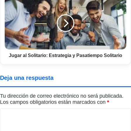
al
Solitario:
Estrategia
y
Pasatiempo
Solitario
Jugar al Solitario: Estrategia y Pasatiempo Solitario
Deja una respuesta
Tu dirección de correo electrónico no será publicada.
Los campos obligatorios están marcados con
*
C
o
m