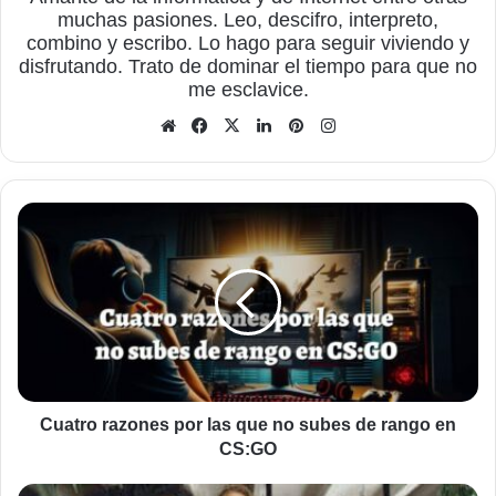
muchas pasiones. Leo, descifro, interpreto,
combino y escribo. Lo hago para seguir viviendo y
disfrutando. Trato de dominar el tiempo para que no
me esclavice.
Sitio
Facebook
X
LinkedIn
Pinterest
Instagram
web
Cuatro
razones
por
las
que
no
subes
de
rango
en
Cuatro razones por las que no subes de rango en
CS:GO
CS:GO
Jugar