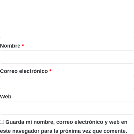
e
n
t
a
r
Nombre
*
i
o
*
Correo electrónico
*
Web
Guarda mi nombre, correo electrónico y web en
este navegador para la próxima vez que comente.