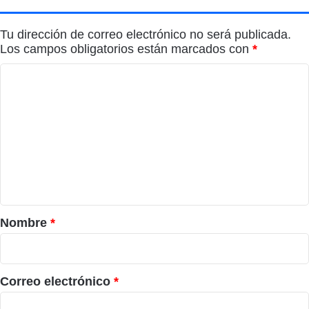
en
2026
Tu dirección de correo electrónico no será publicada.
Los campos obligatorios están marcados con
*
C
o
m
e
n
t
a
r
Nombre
*
i
o
*
Correo electrónico
*