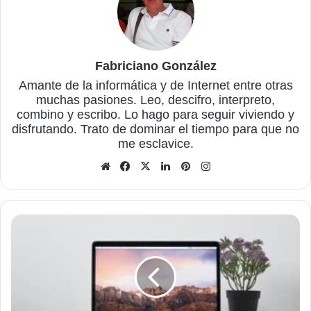
Fabriciano González
Amante de la informática y de Internet entre otras
muchas pasiones. Leo, descifro, interpreto,
combino y escribo. Lo hago para seguir viviendo y
disfrutando. Trato de dominar el tiempo para que no
me esclavice.
Sitio
Facebook
X
LinkedIn
Pinterest
Instagram
web
Cómo
hacer
una
captura
de
pantalla
de