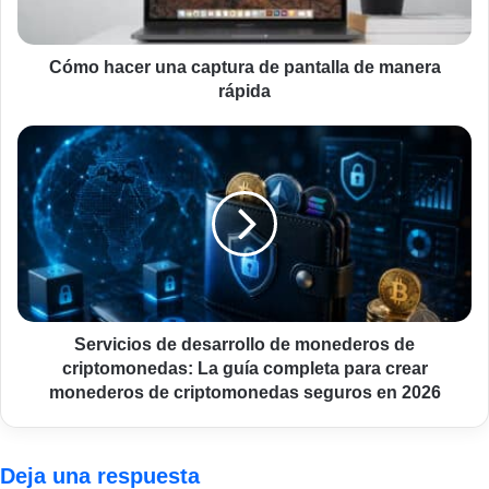
manera
rápida
Cómo hacer una captura de pantalla de manera
rápida
Servicios
de
desarrollo
de
monederos
de
criptomonedas:
La
guía
completa
Servicios de desarrollo de monederos de
para
criptomonedas: La guía completa para crear
crear
monederos de criptomonedas seguros en 2026
monederos
de
criptomonedas
Deja una respuesta
seguros