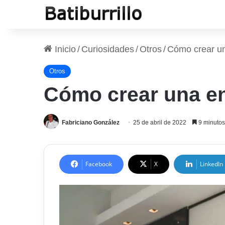
Inicio
/
Curiosidades
/
Otros
/
Cómo crear un
Otros
Cómo crear una en
Fabriciano González
25 de abril de 2022
9 minutos
Facebook
X
LinkedIn