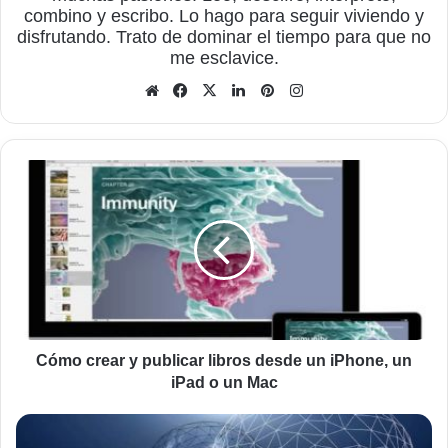
combino y escribo. Lo hago para seguir viviendo y
disfrutando. Trato de dominar el tiempo para que no
me esclavice.
Sitio
Facebook
X
LinkedIn
Pinterest
Instagram
web
Cómo
crear
y
publicar
libros
desde
un
iPhone,
un
iPad
Cómo crear y publicar libros desde un iPhone, un
o
iPad o un Mac
un
Mac
¿Para
qué