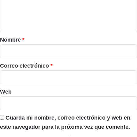
e
n
t
a
r
Nombre
*
i
o
*
Correo electrónico
*
Web
Guarda mi nombre, correo electrónico y web en
este navegador para la próxima vez que comente.