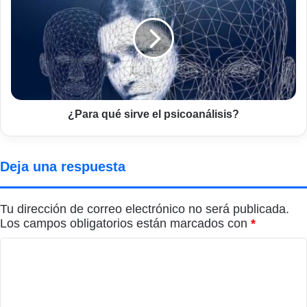
sirve
el
psicoanálisis?
¿Para qué sirve el psicoanálisis?
Deja una respuesta
Tu dirección de correo electrónico no será publicada.
Los campos obligatorios están marcados con
*
C
o
m