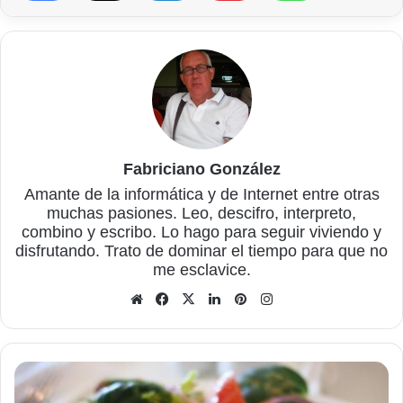
Fabriciano González
Amante de la informática y de Internet entre otras
muchas pasiones. Leo, descifro, interpreto,
combino y escribo. Lo hago para seguir viviendo y
disfrutando. Trato de dominar el tiempo para que no
me esclavice.
Sitio
Facebook
X
LinkedIn
Pinterest
Instagram
web
Reducir
el