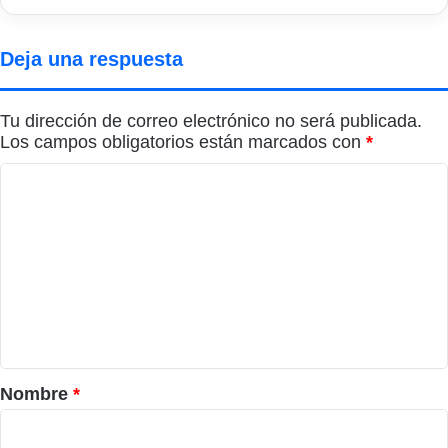
Deja una respuesta
Tu dirección de correo electrónico no será publicada.
Los campos obligatorios están marcados con
*
C
o
m
e
n
t
a
r
Nombre
*
i
o