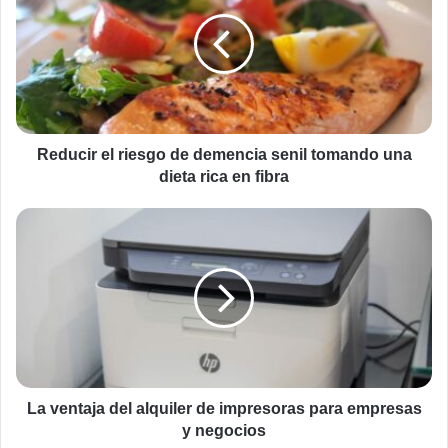
riesgo
de
demencia
senil
tomando
una
dieta
rica
Reducir el riesgo de demencia senil tomando una
en
dieta rica en fibra
fibra
La
ventaja
del
alquiler
de
impresoras
para
empresas
y
negocios
La ventaja del alquiler de impresoras para empresas
y negocios