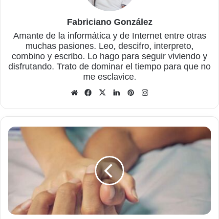
Fabriciano González
Amante de la informática y de Internet entre otras
muchas pasiones. Leo, descifro, interpreto,
combino y escribo. Lo hago para seguir viviendo y
disfrutando. Trato de dominar el tiempo para que no
me esclavice.
Sitio
Facebook
X
LinkedIn
Pinterest
Instagram
web
¿Qué
puedo
hacer
para
mejorar
mi
vida
sexual
ya