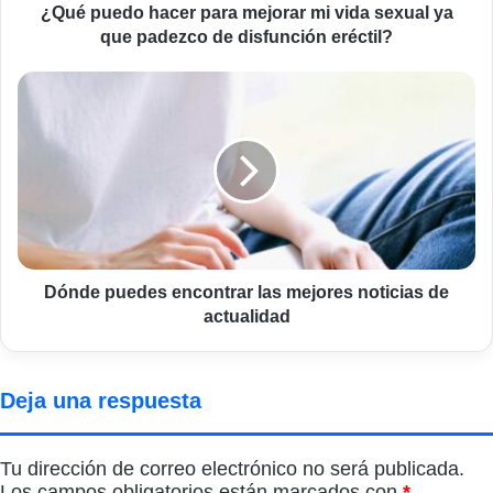
que
¿Qué puedo hacer para mejorar mi vida sexual ya
padezco
que padezco de disfunción eréctil?
de
disfunción
Dónde
eréctil?
puedes
encontrar
las
mejores
noticias
de
actualidad
Dónde puedes encontrar las mejores noticias de
actualidad
Deja una respuesta
Tu dirección de correo electrónico no será publicada.
Los campos obligatorios están marcados con
*