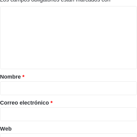
C
o
m
e
n
t
a
r
Nombre
*
i
o
*
Correo electrónico
*
Web