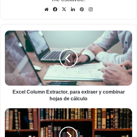
Sitio
Facebook
X
LinkedIn
Pinterest
Instagram
web
Excel
Column
Extractor,
para
extraer
y
combinar
hojas
de
cálculo
Excel Column Extractor, para extraer y combinar
hojas de cálculo
Epopeyas,
leyendas
y
fábulas
como