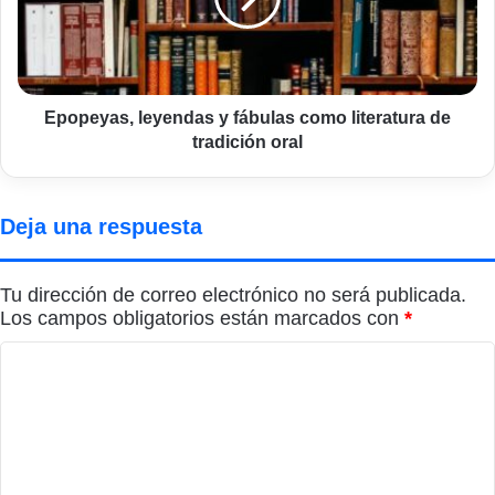
literatura
de
tradición
oral
Epopeyas, leyendas y fábulas como literatura de
tradición oral
Deja una respuesta
Tu dirección de correo electrónico no será publicada.
Los campos obligatorios están marcados con
*
C
o
m
e
n