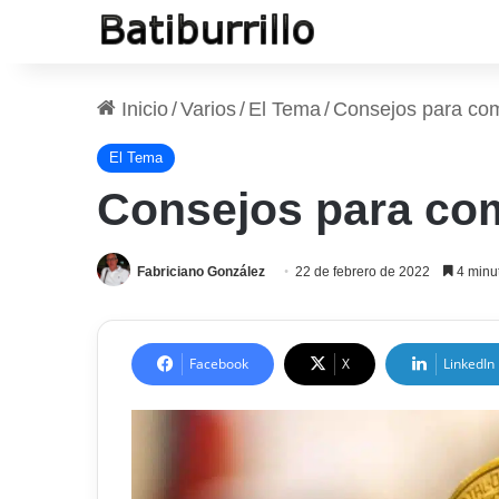
Inicio
/
Varios
/
El Tema
/
Consejos para com
El Tema
Consejos para co
Fabriciano González
22 de febrero de 2022
4 minut
Facebook
X
LinkedIn