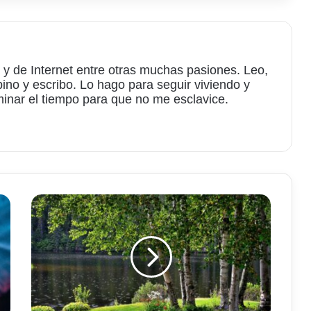
 y de Internet entre otras muchas pasiones. Leo,
bino y escribo. Lo hago para seguir viviendo y
minar el tiempo para que no me esclavice.
am
Utilización
de
abedules
para
absorber
microplásticos