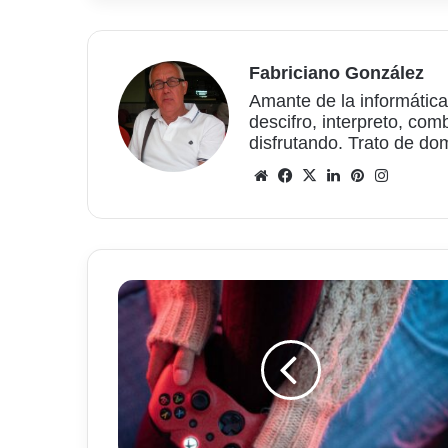
Fabriciano González
Amante de la informática
descifro, interpreto, com
disfrutando. Trato de do
Sitio
Facebook
X
LinkedIn
Pinterest
Instagr
web
La
compra
de
Activision
Blizzard
modifica
el
ranking