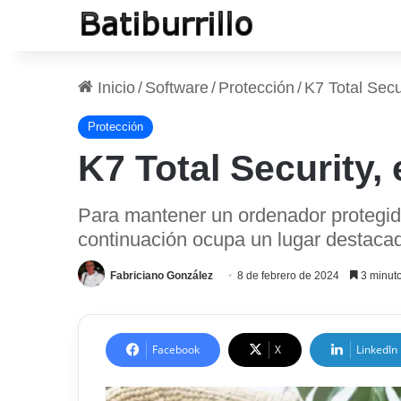
Inicio
/
Software
/
Protección
/
K7 Total Secu
Protección
K7 Total Security, 
Para mantener un ordenador protegido
continuación ocupa un lugar destacado
Fabriciano González
8 de febrero de 2024
3 minuto
Facebook
X
LinkedIn