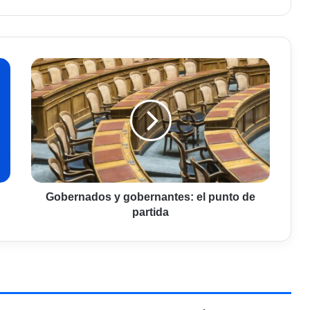
Gobernados
y
gobernantes:
el
punto
de
partida
Gobernados y gobernantes: el punto de
partida