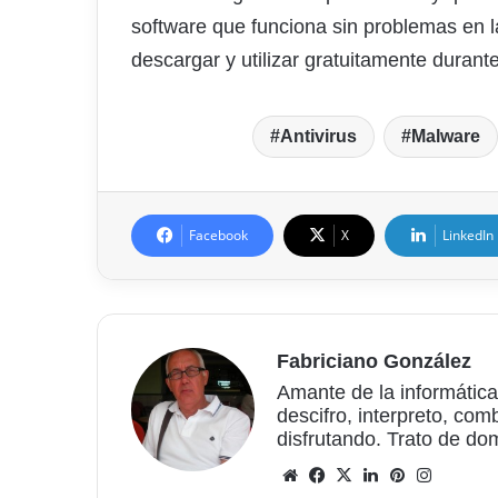
software que funciona sin problemas en 
descargar y utilizar gratuitamente durante
Antivirus
Malware
Facebook
X
LinkedIn
Fabriciano González
Amante de la informática
descifro, interpreto, com
disfrutando. Trato de do
Sitio
Facebook
X
LinkedIn
Pinterest
Instagr