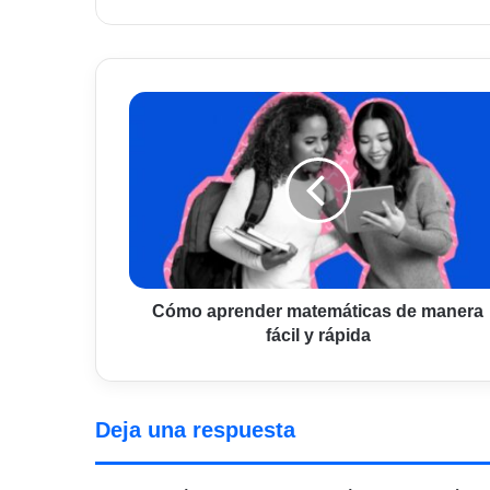
web
Cómo
aprender
matemáticas
de
manera
fácil
y
rápida
Cómo aprender matemáticas de manera
fácil y rápida
Deja una respuesta