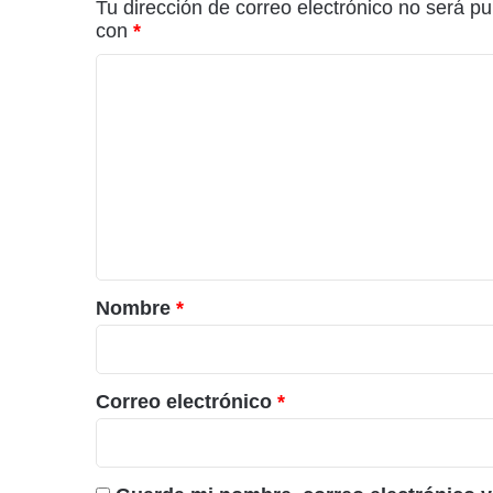
Tu dirección de correo electrónico no será pu
con
*
C
o
m
e
n
t
a
r
Nombre
*
i
o
*
Correo electrónico
*