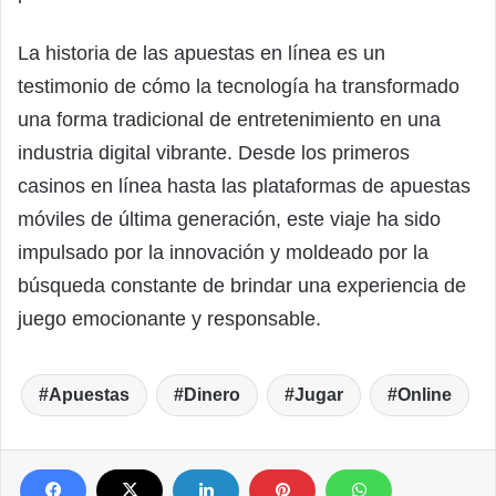
La historia de las apuestas en línea es un
testimonio de cómo la tecnología ha transformado
una forma tradicional de entretenimiento en una
industria digital vibrante. Desde los primeros
casinos en línea hasta las plataformas de apuestas
móviles de última generación, este viaje ha sido
impulsado por la innovación y moldeado por la
búsqueda constante de brindar una experiencia de
juego emocionante y responsable.
Apuestas
Dinero
Jugar
Online