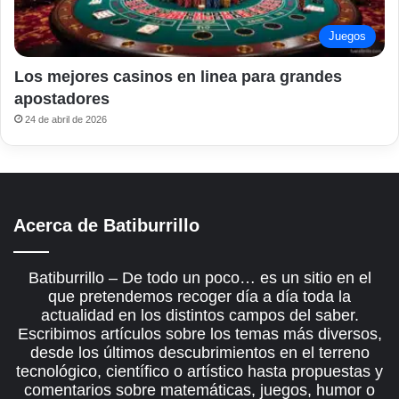
Juegos
Los mejores casinos en linea para grandes
apostadores
24 de abril de 2026
Acerca de Batiburrillo
Batiburrillo – De todo un poco… es un sitio en el
que pretendemos recoger día a día toda la
actualidad en los distintos campos del saber.
Escribimos artículos sobre los temas más diversos,
desde los últimos descubrimientos en el terreno
tecnológico, científico o artístico hasta propuestas y
comentarios sobre matemáticas, juegos, humor o