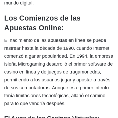
mundo digital.
Los Comienzos de las
Apuestas Online:
El nacimiento de las apuestas en línea se puede
rastrear hasta la década de 1990, cuando Internet
comenzó a ganar popularidad. En 1994, la empresa
isleña Microgaming desarrolló el primer software de
casino en línea y de juegos de tragamonedas,
permitiendo a los usuarios jugar y apostar a través
de sus computadoras. Aunque este primer intento
tenía limitaciones tecnológicas, allanó el camino
para lo que vendría después.