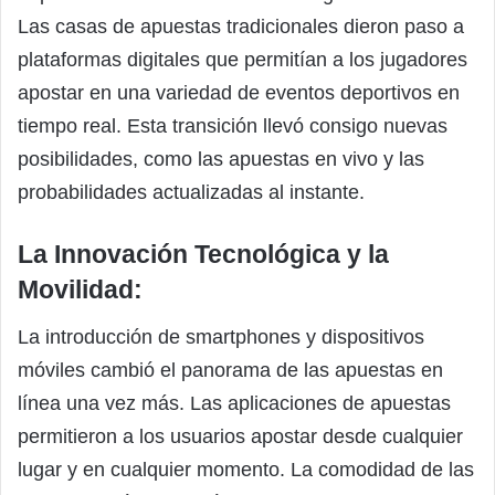
Las casas de apuestas tradicionales dieron paso a
plataformas digitales que permitían a los jugadores
apostar en una variedad de eventos deportivos en
tiempo real. Esta transición llevó consigo nuevas
posibilidades, como las apuestas en vivo y las
probabilidades actualizadas al instante.
La Innovación Tecnológica y la
Movilidad:
La introducción de smartphones y dispositivos
móviles cambió el panorama de las apuestas en
línea una vez más. Las aplicaciones de apuestas
permitieron a los usuarios apostar desde cualquier
lugar y en cualquier momento. La comodidad de las