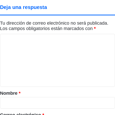
Deja una respuesta
Tu dirección de correo electrónico no será publicada.
Los campos obligatorios están marcados con
*
C
o
m
e
n
t
a
r
Nombre
*
i
o
*
Correo electrónico
*