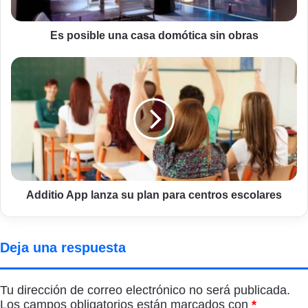
Es posible una casa domótica sin obras
Additio
App
lanza
su
plan
para
centros
escolares
Additio App lanza su plan para centros escolares
Deja una respuesta
Tu dirección de correo electrónico no será publicada.
Los campos obligatorios están marcados con
*