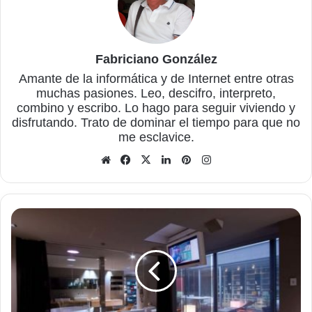
Fabriciano González
Amante de la informática y de Internet entre otras
muchas pasiones. Leo, descifro, interpreto,
combino y escribo. Lo hago para seguir viviendo y
disfrutando. Trato de dominar el tiempo para que no
me esclavice.
Sitio
Facebook
X
LinkedIn
Pinterest
Instagram
web
Es
posible
una
casa
domótica
sin
obras