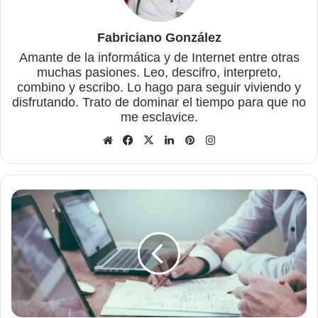
Fabriciano González
Amante de la informática y de Internet entre otras
muchas pasiones. Leo, descifro, interpreto,
combino y escribo. Lo hago para seguir viviendo y
disfrutando. Trato de dominar el tiempo para que no
me esclavice.
Sitio
Facebook
X
LinkedIn
Pinterest
Instagram
web
Cómo
utilizar
una
plataforma
de
productividad