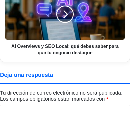
cripto
y
actualmente
SEO
Local:
qué
debes
saber
para
que
AI Overviews y SEO Local: qué debes saber para
tu
que tu negocio destaque
negocio
destaque
Deja una respuesta
Tu dirección de correo electrónico no será publicada.
Los campos obligatorios están marcados con
*
C
o
m