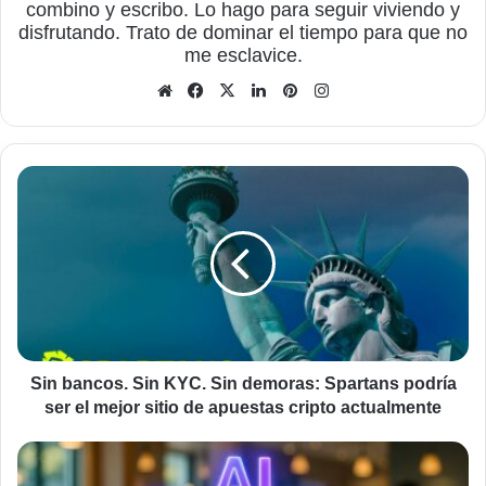
combino y escribo. Lo hago para seguir viviendo y
disfrutando. Trato de dominar el tiempo para que no
me esclavice.
Sitio
Facebook
X
LinkedIn
Pinterest
Instagram
web
Sin
bancos.
Sin
KYC.
Sin
demoras:
Spartans
podría
ser
el
Sin bancos. Sin KYC. Sin demoras: Spartans podría
mejor
ser el mejor sitio de apuestas cripto actualmente
sitio
de
AI
apuestas
Overviews