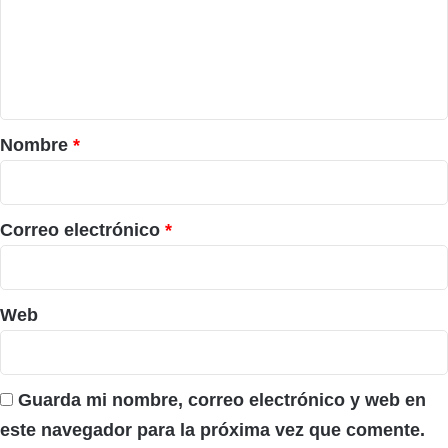
e
n
t
a
r
Nombre
*
i
o
*
Correo electrónico
*
Web
Guarda mi nombre, correo electrónico y web en
este navegador para la próxima vez que comente.