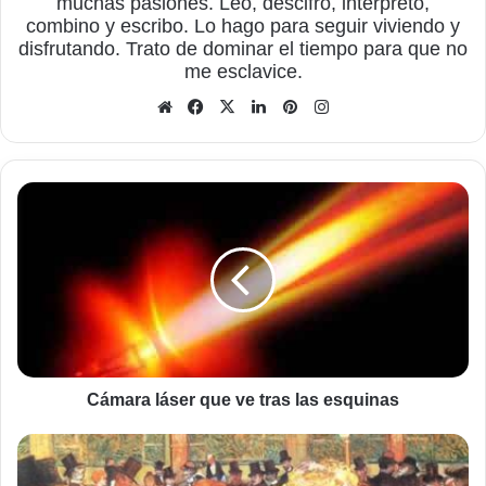
muchas pasiones. Leo, descifro, interpreto,
combino y escribo. Lo hago para seguir viviendo y
disfrutando. Trato de dominar el tiempo para que no
me esclavice.
Sitio
Facebook
X
LinkedIn
Pinterest
Instagram
web
Cámara
láser
que
ve
tras
las
esquinas
Cámara láser que ve tras las esquinas
Tululo
III