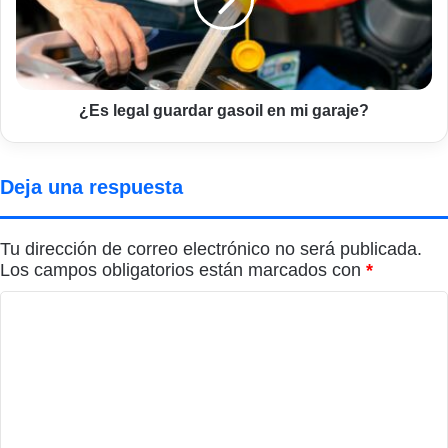
en
mi
garaje?
¿Es legal guardar gasoil en mi garaje?
Deja una respuesta
Tu dirección de correo electrónico no será publicada.
Los campos obligatorios están marcados con
*
C
o
m
e
n