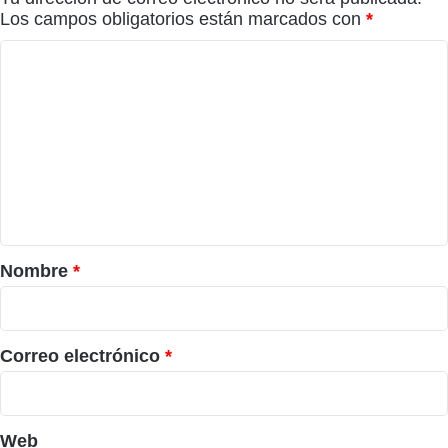
Los campos obligatorios están marcados con
*
C
o
m
e
n
t
a
r
Nombre
*
i
o
*
Correo electrónico
*
Web