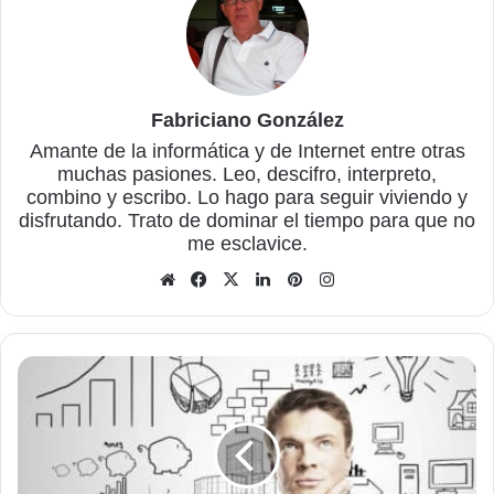
Fabriciano González
Amante de la informática y de Internet entre otras
muchas pasiones. Leo, descifro, interpreto,
combino y escribo. Lo hago para seguir viviendo y
disfrutando. Trato de dominar el tiempo para que no
me esclavice.
Sitio
Facebook
X
LinkedIn
Pinterest
Instagram
web
La
tecnología
y
nuestra
memoria
no