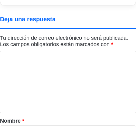
Deja una respuesta
Tu dirección de correo electrónico no será publicada.
Los campos obligatorios están marcados con
*
C
o
m
e
n
t
a
r
Nombre
*
i