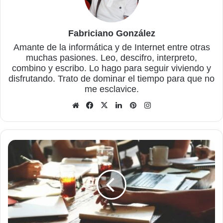
Fabriciano González
Amante de la informática y de Internet entre otras
muchas pasiones. Leo, descifro, interpreto,
combino y escribo. Lo hago para seguir viviendo y
disfrutando. Trato de dominar el tiempo para que no
me esclavice.
Sitio
Facebook
X
LinkedIn
Pinterest
Instagram
web
Cómo
los
profesionales
de
marketing
lideran
la
transformación