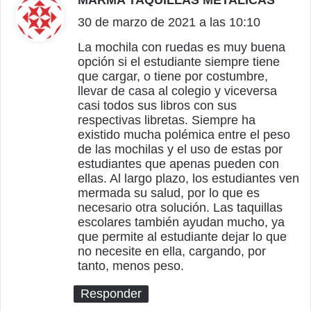
MARMA TAQUILLAS METALICAS
d
30 de marzo de 2021 a las 10:10
i
c
La mochila con ruedas es muy buena
opción si el estudiante siempre tiene
e
que cargar, o tiene por costumbre,
:
llevar de casa al colegio y viceversa
casi todos sus libros con sus
respectivas libretas. Siempre ha
existido mucha polémica entre el peso
de las mochilas y el uso de estas por
estudiantes que apenas pueden con
ellas. Al largo plazo, los estudiantes ven
mermada su salud, por lo que es
necesario otra solución. Las taquillas
escolares también ayudan mucho, ya
que permite al estudiante dejar lo que
no necesite en ella, cargando, por
tanto, menos peso.
Responder