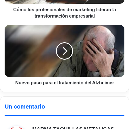
empresarial
Cómo los profesionales de marketing lideran la
transformación empresarial
Nuevo
paso
para
el
tratamiento
del
Alzheimer
Nuevo paso para el tratamiento del Alzheimer
Un comentario