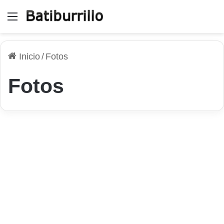
Menú
Inicio
/
Fotos
Fotos
iPhone / iPad
Cómo convertir una foto en
tu teléfono en una imagen
brillante: la mobiografía
22 de marzo de 2026